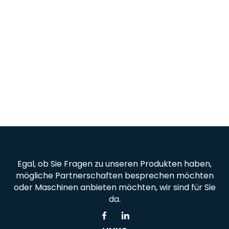
Ratingen, Deutschland
customers@ice-germany.com
+491718302655
+4921021258975
Egal, ob Sie Fragen zu unseren Produkten haben,
mögliche Partnerschaften besprechen möchten
oder Maschinen anbieten möchten, wir sind für Sie
da.